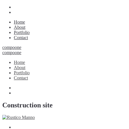
Home
About
Portfolio
Contact
compoone
compoone
Home
About
Portfolio
Contact
Construction site