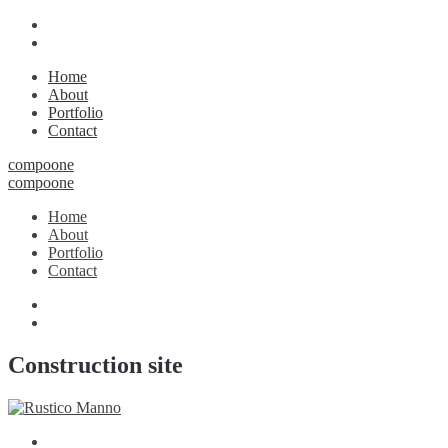
Home
About
Portfolio
Contact
compoone
compoone
Home
About
Portfolio
Contact
Construction site