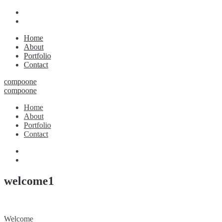
Home
About
Portfolio
Contact
compoone
compoone
Home
About
Portfolio
Contact
welcome1
Welcome